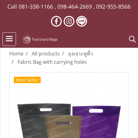
Call
081-338-1166
,
098-464-2669
,
092-955-8566
Home
All products
ถุงเจาะหูหิ้ว
Fabric Bag with carrying holes
Best Seller