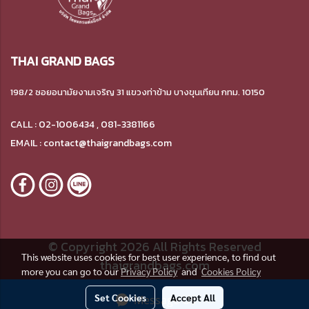
THAI GRAND BAGS
198/2 ซอยอนามัยงามเจริญ 31 แขวงท่าข้าม บางขุนเทียน กทม. 10150
CALL : 02-1006434 , 081-3381166
EMAIL : contact@thaigrandbags.com
© Copyright 2026 All Rights Reserved
This website uses cookies for best user experience, to find out
thaigrandbags.com
more you can go to our
Privacy Policy
and
Cookies Policy
Today's visitor
400
Set Cookies
Accept All
Message Us