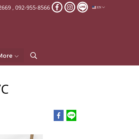
2669
,
092-955-8566
EN
More
VC