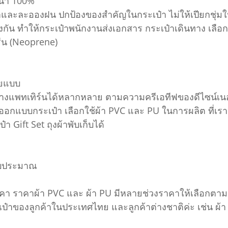
นน่ำ 100%
งน้ำและละอองฝน ปกป้องของสำคัญในกระเป๋า ไม่ให้เปียกชุ่
 ทำให้กระเป๋าพนักงานส่งเอกสาร กระเป๋าเดินทาง เลือกใช้
พรีน (Neoprene)
ลายแบบ
 สร้างแพทเทิร์นได้หลากหลาย ตามความครีเอทีฟของดีไซน์เนอร
กออกแบบกระเป๋า เลือกใช้ผ้า PVC และ PU ในการผลิต ที่เรา
Gift Set ถุงผ้าพับเก็บได้
มงบประมาณ
 ราคาผ้า PVC และ ผ้า PU มีหลายช่วงราคาให้เลือกตามค
ป๋าของลูกค้าในประเทศไทย และลูกค้าต่างชาติค่ะ เช่น ผ้า