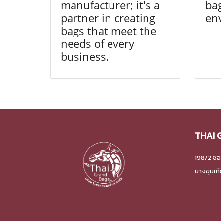
manufacturer; it's a
bag
partner in creating
en
bags that meet the
needs of every
business.
THAI 
198/2 ซอ
บางขุนเท