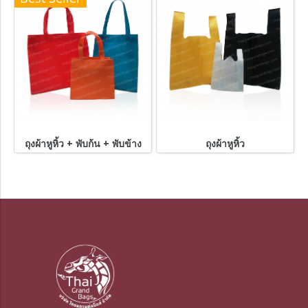
ถุงผ้าหูหิ้ว + พับก้น + พับข้าง
ถุงผ้าหูหิ้ว