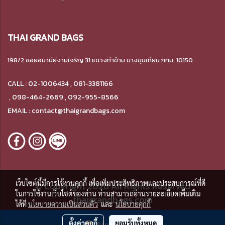
THAI GRAND BAGS
198/2 ซอยอนามัยงามเจริญ 31 แขวงท่าข้าม
บางขุนเทียน กทม. 10150
CALL : 02-1006434 , 081-3381166
,
098-464-2669 , 092-955-8566
EMAIL : contact@thaigrandbags.com
เว็บไซต์นี้มีการใช้งานคุกกี้ เพื่อเพิ่มประสิทธิภาพและประสบการณ์ที่ดี
© Copyright 2026 All Rights Reserved
ในการใช้งานเว็บไซต์ของท่าน ท่านสามารถอ่านรายละเอียดเพิ่มเติม
thaigrandbags.com
ได้ที่
นโยบายความเป็นส่วนตัว
และ
นโยบายคุกกี้
ผู้เข้าชมวันนี้
591
ตั้งค่าคุกกี้
ยอมรับทั้งหมด