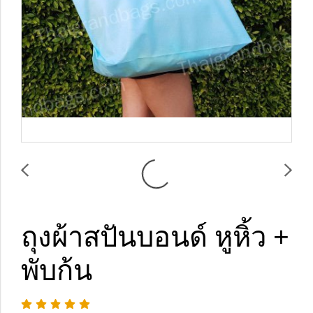
ถุงผ้าสปันบอนด์ หูหิ้ว +
พับก้น