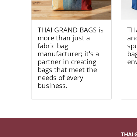
THAI GRAND BAGS is
TH
more than just a
and
fabric bag
sp
manufacturer; it's a
bag
partner in creating
en
bags that meet the
needs of every
business.
THAI 