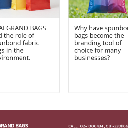
AI GRAND BAGS
Why have spunbo
 the role of
bags become the
unbond fabric
branding tool of
s in the
choice for many
vironment.
businesses?
GRAND BAGS
CALL : 02-1006434 , 081-338116