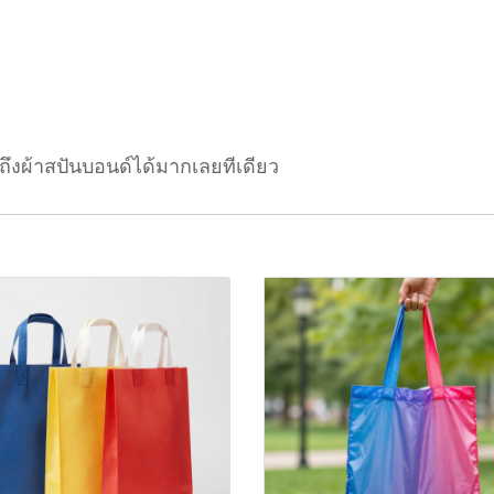
งถึงผ้าสปันบอนด์ได้มากเลยทีเดียว