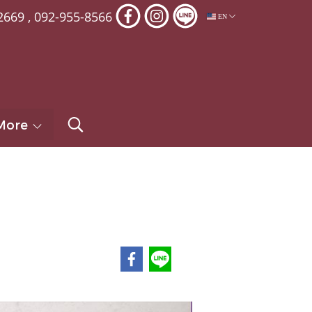
2669
,
092-955-8566
EN
More