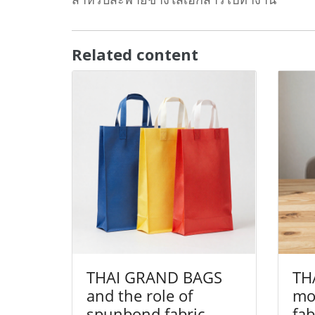
Related content
THAI GRAND BAGS
TH
and the role of
mor
spunbond fabric
fab