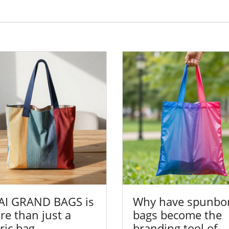
AI GRAND BAGS is
Why have spunbo
e than just a
bags become the
ric bag
branding tool of