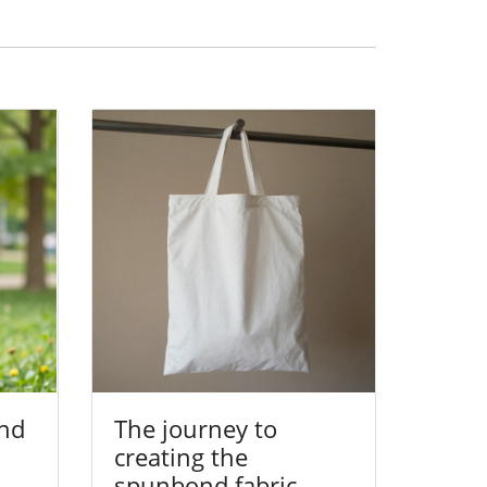
nd
The journey to
creating the
spunbond fabric