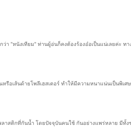
่า "หนังเทียม" ท่านผู้อ่นก็คงต้องร้องอ๋อเป็นแน่เลยค่ะ
หรือเส้นด้ายโพลีเฮสเตอร์ ทำให้มีความหนาแน่นเป็นพิเศษ 
อบพลาสติกที่กันน้ำ โดยปัจจุบันคนใช้ กันอย่างแพร่หลาย ม