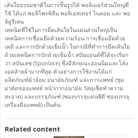
เส้นใยธรรมชาติในการขึ้นรูปได้ พอลิเมอร์ส่วนใหญ่ที่
ใช้ ได้แก่ พอลิโพรพิลีน พอลิเอสเทอร์ ไนลอน และ พอ
ลิยูรีเทน
เทคนิคที่ใช้ในการยึดเส้นใยในแผ่นส่วนใหญ่เป็น
เทคนิคการเชื่อมยึดด้วยความร้อน การเชื่อมยึดด้วย
เคมี และการปักด้วยเข็มน้ำ ในกรณีที่ทำการยึดเส้นใย
ด้วยเทคนิคการปักด้วยเข็มน้ำ สปันบอนด์ที่ได้จะเรียก
ว่า สปันเลซ (Spunlace) ซึ่งมีลักษณะอ่อนนิ่มและโค้ง
งอคล้ายผ้ามากที่สุด ตัวอย่างการใช้งานได้แก่
ผลิตภัณฑ์ผ้าอ้อม อนามัยภัณฑ์ และการแพทย์ (ชุด
ผ่าตัดของแพทย์ หน้ากากอนามัย วัสดุเช็ดทำความ
สะอาด) และบรรจุภัณฑ์ (ซองบรรจุแผ่นซีดี ซองบรรจุ
เครื่องมือแพทย์) เป็นต้น
Related content