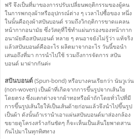
ฟรี จึงเป็นที่มาของการปรับเปลี่ยนพฤติกรรมของผู้คน
ในการพกถุงผ้าหรืออุปกรณ์ต่าง ๆ เวลาไปซื้อของ หนึ่ง
ในนั้นคือถุงผ้าสปันบอนด์ รวมถึงวิกฤติการขาดแคลน
หน้ากากอนามัย ซึ่งวัสดุที่ใช้ทำแผ่นกรองของหน้ากาก
อนามัยคือสปันบอนด์ หลาย ๆ คนอาจยังไม่รู้ว่า แท้จริง
แล้วสปันบอนด์คืออะไร ผลิตมาจากอะไร วันนี้ขอนำ
เสนอถึงที่มา การนำไปใช้ รวมถึงการจัดการ สปัน
บอนด์ มาฝากกันค่ะ
สปันบอนด์
(Spun-bond) หรือบางคนเรียกว่า นันวูเว่น
(non-woven) เป็นผ้าที่เกิดจากการขึ้นรูปจากเส้นใย
โดยตรง ซึ่งแตกต่างจากผ้าทอหรือผ้าถักโดยทั่วไปที่มี
การขึ้นรูปเส้นใยให้เป็นเส้นด้ายก่อนแล้วจึงนำไปขึ้นรูป
เป็นผ้า ดังนั้นถ้าเรานำเอาแผ่นสปันบอนด์มาส่องกล้อง
ขยายดูโครงสร้างกันชัดๆ ก็จะเห็นเป็นเส้นใยพาดสาน
กันไปมาในทุกทิศทาง