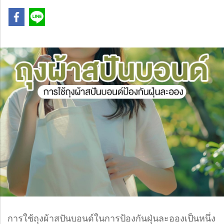
การใช้ถุงผ้าสปันบอนด์ในการป้องกันฝุ่นละอองเป็นหนึ่ง