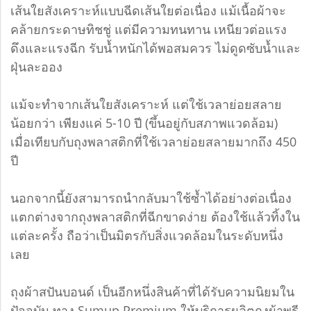
เส้นใยสังเคราะห์แบบฉีดเส้นใยต่อเนื่อง แม้เนื้อผ้าจะ
คล้ายกระดาษทิชชู่ แต่มีความทนทาน เหนียวต่อแรง
ดึงและแรงฉีก รับน้ำหนักได้พอสมควร ไม่ดูดซับน้ำและ
ฝุ่นละออง
แม้จะทำจากเส้นใยสังเคราะห์ แต่ใช้เวลาย่อยสลาย
น้อยกว่า เพียงแค่ 5-10 ปี (ขึ้นอยู่กับสภาพแวดล้อม)
เมื่อเทียบกับถุงพลาสติกที่ใช้เวลาย่อยสลายมากถึง 450
ปี
นอกจากนี้ยังสามารถนำกลับมาใช้ซ้ำได้อย่างต่อเนื่อง
แตกต่างจากถุงพลาสติกที่ฉีกขาดง่าย ต้องใช้แล้วทิ้งใน
แต่ละครั้ง ถือว่าเป็นมิตรกับสิ่งแวดล้อมในระดับหนึ่ง
เลย
ถุงผ้าสปันบอนด์ เป็นอีกหนึ่งสินค้าที่ได้รับความนิยมใน
ปัจจุบัน ทาง Sumup Premium ให้บริการผลิตถุงผ้าพรี