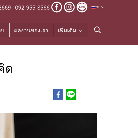
2669
,
092-955-8566
TH
าษ
ผลงานของเรา
เพิ่มเติม
คิด