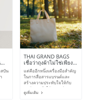
THAI GRAND BAGS
น
เชื่อว่าถุงผ้าไม่ใช่เพียง
แค่บรรจุภัณฑ์
าสปัน
แต่คืออีกหนึ่งเครื่องมือสำคัญ
้า
ในการสื่อสารแบรนด์และ
สร้างความประทับใจให้กับ
การ
ลูกค้า เราจึงให้ความสำคัญกับ
ดูเพิ่มเติม
ทุกรายละเอียด ตั้งแต่งาน
ดีไซน์ ความคมชัดของงาน