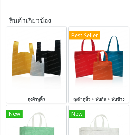
สินค้าเกี่ยวข้อง
Best Seller
ถุงผ้าหูหิ้ว
ถุงผ้าหูหิ้ว + พับก้น + พับข้าง
New
New