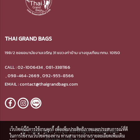
THAI GRAND BAGS
198/2 ซอยอนามัยงามเจริญ 31 แขวงท่าข้าม
บางขุนเทียน กทม. 10150
CALL : 02-1006434 , 081-3381166
,
098-464-2669 , 092-955-8566
EMAIL : contact@thaigrandbags.com
เว็บไซต์นี้มีการใช้งานคุกกี้ เพื่อเพิ่มประสิทธิภาพและประสบการณ์ที่ดี
© Copyright 2026 All Rights Reserved
ในการใช้งานเว็บไซต์ของท่าน ท่านสามารถอ่านรายละเอียดเพิ่มเติม
thaigrandbags.com