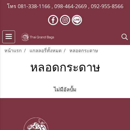
โทร
081-338-1166
,
098-464-2669
,
092-955-8566
หน้าแรก
แกลลอรี่ทั้งหมด
หลอดกระดาษ
หลอดกระดาษ
ไม่มีอัลบั้ม