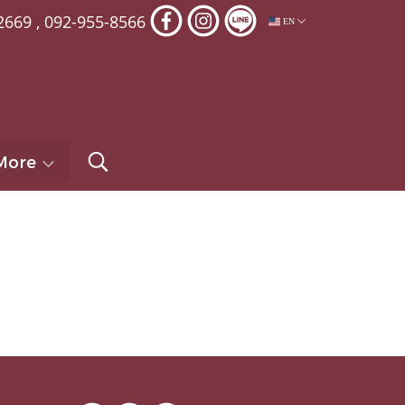
2669
,
092-955-8566
EN
More