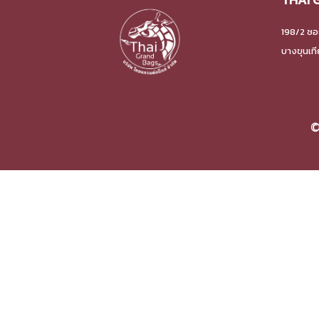
198/2 ซอ
บางขุนเท
©