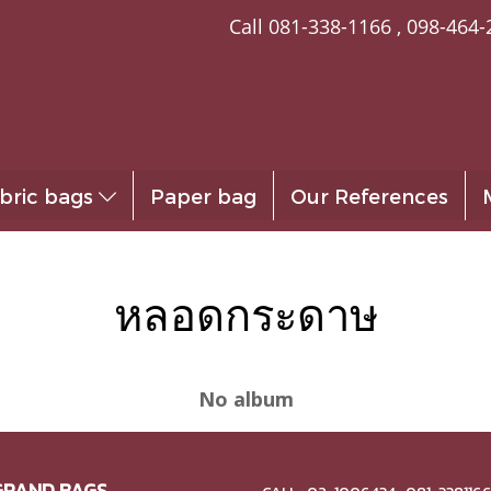
Call
081-338-1166
,
098-464-
bric bags
Paper bag
Our References
หลอดกระดาษ
No album
GRAND BAGS