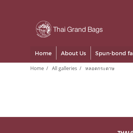
Home
About Us
Spun-bond fa
Home
All galleries
หลอดกระดาษ
THAI 