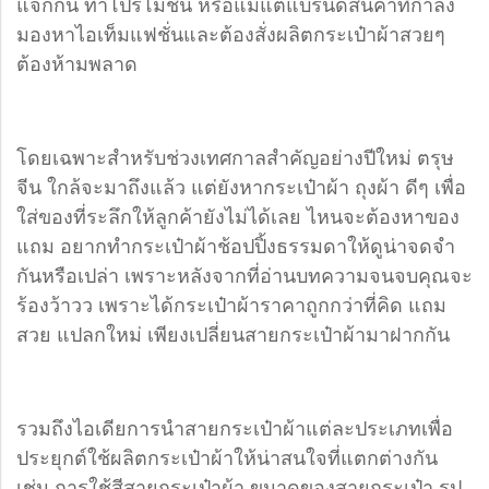
แจกกัน ทำโปรโมชั่น หรือแม้แต่แบรนด์สินค้าที่กำลัง
มองหาไอเท็มแฟชั่นและต้องสั่งผลิตกระเป๋าผ้าสวยๆ
ต้องห้ามพลาด
โดยเฉพาะสำหรับช่วงเทศกาลสำคัญอย่างปีใหม่ ตรุษ
จีน ใกล้จะมาถึงแล้ว แต่ยังหากระเป๋าผ้า ถุงผ้า ดีๆ เพื่อ
ใส่ของที่ระลึกให้ลูกค้ายังไม่ได้เลย ไหนจะต้องหาของ
แถม อยากทำกระเป๋าผ้าช้อปปิ้งธรรมดาให้ดูน่าจดจำ
กันหรือเปล่า เพราะหลังจากที่อ่านบทความจนจบคุณจะ
ร้องว้าวว เพราะได้กระเป๋าผ้าราคาถูกกว่าที่คิด แถม
สวย แปลกใหม่ เพียงเปลี่ยนสายกระเป๋าผ้ามาฝากกัน
รวมถึงไอเดียการนำสายกระเป๋าผ้าแต่ละประเภทเพื่อ
ประยุกต์ใช้ผลิตกระเป๋าผ้าให้น่าสนใจที่แตกต่างกัน
เช่น การใช้สีสายกระเป๋าผ้า ขนาดของสายกระเป๋า รูป