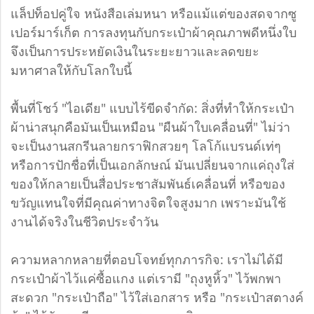
แล็ปท็อปคู่ใจ หนังสือเล่มหนา หรือแม้แต่ของสดจากซู
เปอร์มาร์เก็ต การลงทุนกับกระเป๋าผ้าคุณภาพดีหนึ่งใบ
จึงเป็นการประหยัดเงินในระยะยาวและลดขยะ
มหาศาลให้กับโลกใบนี้
พื้นที่โชว์ "ไอเดีย" แบบไร้ขีดจำกัด: สิ่งที่ทำให้กระเป๋า
ผ้าน่าสนุกคือมันเป็นเหมือน "ผืนผ้าใบเคลื่อนที่" ไม่ว่า
จะเป็นงานสกรีนลายกราฟิกสวยๆ โลโก้แบรนด์เท่ๆ
หรือการปักชื่อที่เป็นเอกลักษณ์ มันเปลี่ยนจากแค่ถุงใส่
ของให้กลายเป็นสื่อประชาสัมพันธ์เคลื่อนที่ หรือของ
ขวัญแทนใจที่มีคุณค่าทางจิตใจสูงมาก เพราะมันใช้
งานได้จริงในชีวิตประจำวัน
ความหลากหลายที่ตอบโจทย์ทุกภารกิจ: เราไม่ได้มี
กระเป๋าผ้าไว้แค่ซื้อแกง แต่เรามี "ถุงหูหิ้ว" ไว้พกพา
สะดวก "กระเป๋าถือ" ไว้ใส่เอกสาร หรือ "กระเป๋าสตางค์