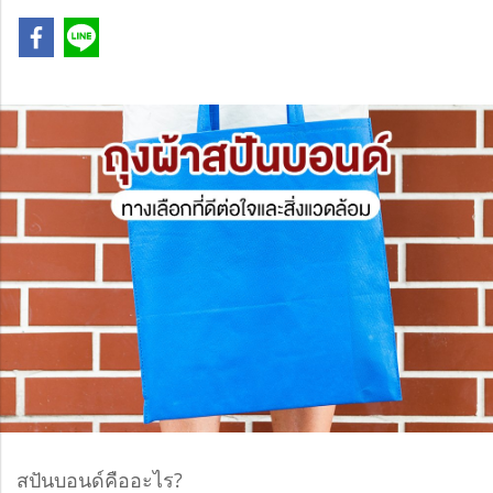
สปันบอนด์คืออะไร?