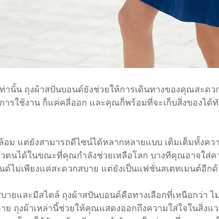
นั้น ถุงผ้าสปันบอนด์ยังช่วยให้การเดินทางของคุณสะดวกสบา
้องการใช้งาน ก็แค่คลี่ออก และคุณก็พร้อมที่จะเก็บสิ่งของไ
งแวดล้อม แต่ยังสามารถดีไซน์ได้หลากหลายแบบ เติมเต็มทั้
ัวตนได้ในขณะที่คุณกำลังช่วยเหลือโลก บางทีคุณอาจใส่ความ
ด์ไม่เพียงแค่สะดวกสบาย แต่ยังเป็นแฟชั่นสเตทเมนต์อีกด
บายและมีสไตล์ ถุงผ้าสปันบอนด์คือทางเลือกที่เหนือกว่า ไม
ย ถุงผ้าเหล่านี้ช่วยให้คุณแสดงออกถึงความใส่ใจในสิ่ง