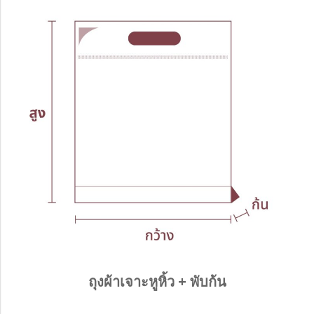
ถุงผ้าเจาะหูหิ้ว + พับก้น