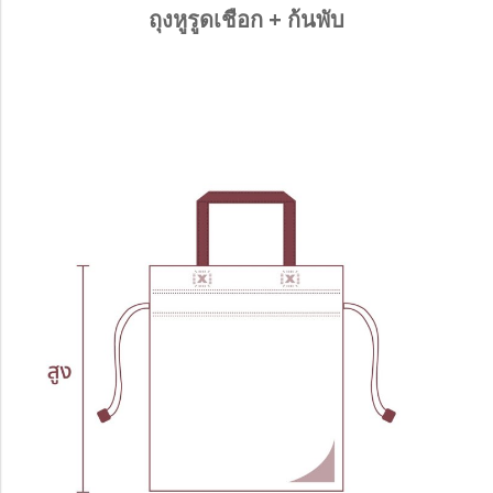
ถุงหูรูดเชือก + ก้นพับ