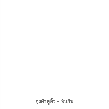
ถุงผ้าหูหิ้ว + พับก้น