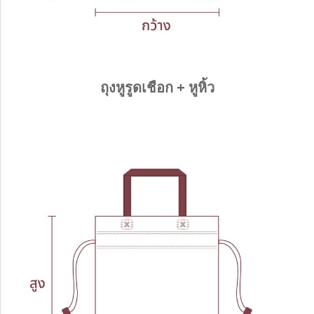
ถุงหูรูดเชือก + หูหิ้ว