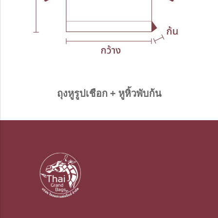
ถุงหูรูปเชือก + หูหิ้วพับก้น