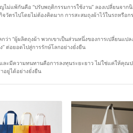
ำคัญไม่แพ้กันคือ “ปรับพฤติกรรมการใช้งาน” ลองเปลี่ยนจากนิสัย
กิจวัตรไปโดยไม่ต้องคิดมาก การสะสมถุงผ้าไว้ในรถหรือกร
“ผู้ผลิตถุงผ้า พวกเขาเป็นส่วนหนึ่งของการเปลี่ยนแปลงใหญ่ 
้ง” ต่อยอดไปสู่การรักษ์โลกอย่างยั่งยืน
้ง และมีความทนทานคือการลงทุนระยะยาว ไม่ใช่แค่ให้คุณ
ู่ได้อย่างยั่งยืน