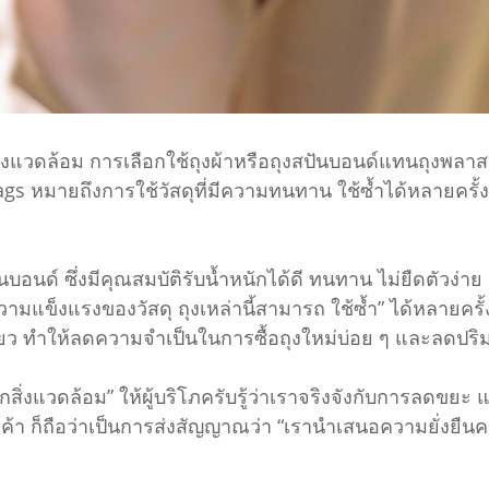
วดล้อม การเลือกใช้ถุงผ้าหรือถุงสปันบอนด์แทนถุงพลาสติกแบ
Bags หมายถึงการใช้วัสดุที่มีความทนทาน ใช้ซ้ำได้หลายคร
นบอนด์ ซึ่งมีคุณสมบัติรับน้ำหนักได้ดี ทนทาน ไม่ยืดตัว
แข็งแรงของวัสดุ ถุงเหล่านี้สามารถ ใช้ซ้ำ” ได้หลายครั้ง
ยว ทำให้ลดความจำเป็นในการซื้อถุงใหม่บ่อย ๆ และลดปริมา
ึกสิ่งแวดล้อม” ให้ผู้บริโภครับรู้ว่าเราจริงจังกับการลดขยะ
กค้า ก็ถือว่าเป็นการส่งสัญญาณว่า “เรานำเสนอความยั่งยืนค